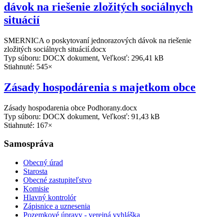
dávok na riešenie zložitých sociálnych
situácií
SMERNICA o poskytovaní jednorazových dávok na riešenie
zložitých sociálnych situácií.docx
Typ súboru: DOCX dokument, Veľkosť: 296,41 kB
Stiahnuté: 545×
Zásady hospodárenia s majetkom obce
Zásady hospodarenia obce Podhorany.docx
Typ súboru: DOCX dokument, Veľkosť: 91,43 kB
Stiahnuté: 167×
Samospráva
Obecný úrad
Starosta
Obecné zastupiteľstvo
Komisie
Hlavný kontrolór
Zápisnice a uznesenia
Pozemkové úpravy - verejná vyhláška