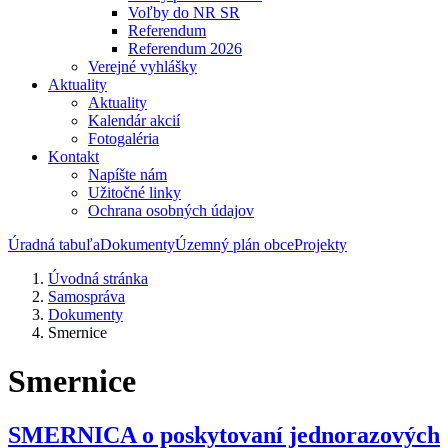
Voľby do NR SR
Referendum
Referendum 2026
Verejné vyhlášky
Aktuality
Aktuality
Kalendár akcií
Fotogaléria
Kontakt
Napíšte nám
Užitočné linky
Ochrana osobných údajov
Úradná tabuľa
Dokumenty
Územný plán obce
Projekty
Úvodná stránka
Samospráva
Dokumenty
Smernice
Smernice
SMERNICA o poskytovaní jednorazových