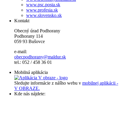
www.psc.posta.sk
www.profesia.sk
www.slovensko.sk
Kontakt
Obecný úrad Podhorany
Podhorany 114
059 93 Bušovce
e-mail:
obecpodhorany@maldur.sk
tel.: 052 / 458 36 01
Mobilná aplikácia
Sledujte informácie z nášho webu v
mobilnej aplikácii -
V OBRAZE.
Kde nás nájdete: