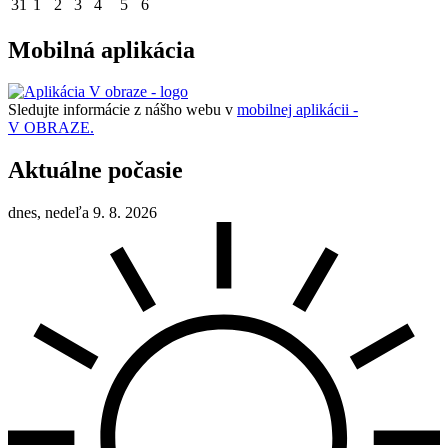
31
1
2
3
4
5
6
Mobilná aplikácia
Sledujte informácie z nášho webu v
mobilnej aplikácii -
V OBRAZE.
Aktuálne počasie
dnes, nedeľa 9. 8. 2026