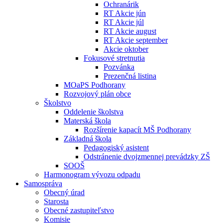
Ochranárik
RT Akcie jún
RT Akcie júl
RT Akcie august
RT Akcie september
Akcie oktober
Fokusové stretnutia
Pozvánka
Prezenčná listina
MOaPS Podhorany
Rozvojový plán obce
Školstvo
Oddelenie školstva
Materská škola
Rozšírenie kapacít MŠ Podhorany
Základná škola
Pedagogiský asistent
Odstránenie dvojzmennej prevádzky ZŠ
SOOŠ
Harmonogram vývozu odpadu
Samospráva
Obecný úrad
Starosta
Obecné zastupiteľstvo
Komisie