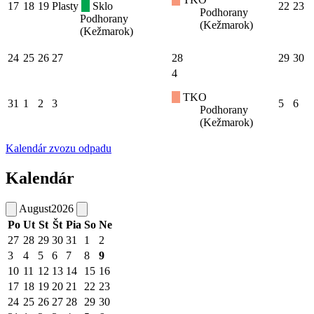
17
18
19
Plasty
Sklo
22
23
Podhorany
Podhorany
(Kežmarok)
(Kežmarok)
24
25
26
27
28
29
30
4
TKO
31
1
2
3
5
6
Podhorany
(Kežmarok)
Kalendár zvozu odpadu
Kalendár
August
2026
Po
Ut
St
Št
Pia
So
Ne
27
28
29
30
31
1
2
3
4
5
6
7
8
9
10
11
12
13
14
15
16
17
18
19
20
21
22
23
24
25
26
27
28
29
30