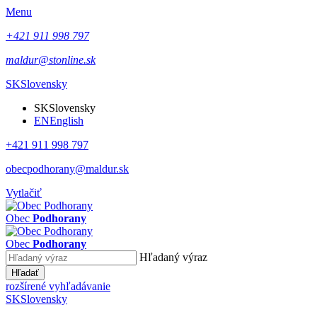
Menu
+421 911 998 797
maldur@stonline.sk
SK
Slovensky
SK
Slovensky
EN
English
+421 911 998 797
obecpodhorany@maldur.sk
Vytlačiť
Obec
Podhorany
Obec
Podhorany
Hľadaný výraz
Hľadať
rozšírené vyhľadávanie
SK
Slovensky