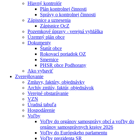
Hlavný kontrolór
Plán kontrolnej činnosti
Správy o kontrolnej činnosti
Zápisnice a uznesenia
Zápisnice OcZ
Pozemkové úpravy - verejná vyhláška
Územný plán obce
Dokumenty
Štatút obce
Rokovací poriadok OZ
Smernice
PHSR obce Podhorany
Ako vybaviť
Zverejňovanie
Zmluvy, faktúry, objednávky
Archív zmlúv, faktúr, objednávok
Verejné obstarávanie
VZN
Úradná tabuľa
Hospodárenie
Voľby
Voľby do orgánov samosprávy obcí a voľby do
orgánov samosprávnych krajov 2026
Voľby do Európskeho parlamentu
Voľby prezidenta SR