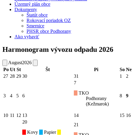
Územný plán obce
Dokumenty
Štatút obce
Rokovací poriadok OZ
Smernice
PHSR obce Podhorany
Ako vybaviť
Harmonogram vývozu odpadu 2026
August
2026
Po
Ut
St
Št
Pi
So
Ne
27
28
29
30
31
1
2
7
TKO
3
4
5
6
8
9
Podhorany
(Kežmarok)
10
11
12
13
14
15
16
20
21
Kovy
Papier
TKO