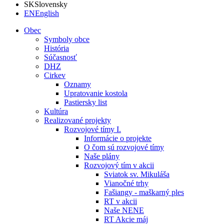
SK
Slovensky
EN
English
Obec
Symboly obce
História
Súčasnosť
DHZ
Cirkev
Oznamy
Upratovanie kostola
Pastiersky list
Kultúra
Realizované projekty
Rozvojové tímy I.
Informácie o projekte
O čom sú rozvojové tímy
Naše plány
Rozvojový tím v akcii
Sviatok sv. Mikuláša
Vianočné trhy
Fašiangy - maškarný ples
RT v akcii
Naše NENE
RT Akcie máj