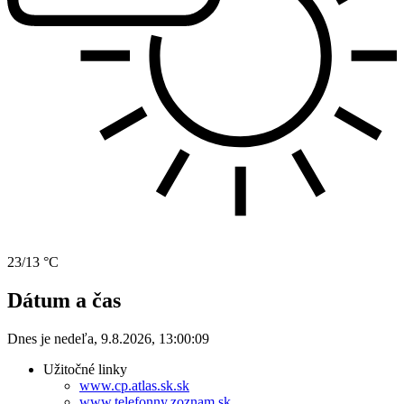
23/13 °C
Dátum a čas
Dnes je
nedeľa
,
9.8.2026
,
13:00:09
Užitočné linky
www.cp.atlas.sk.sk
www.telefonny.zoznam.sk