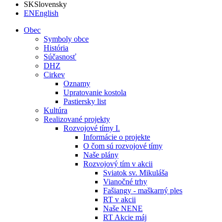
SK
Slovensky
EN
English
Obec
Symboly obce
História
Súčasnosť
DHZ
Cirkev
Oznamy
Upratovanie kostola
Pastiersky list
Kultúra
Realizované projekty
Rozvojové tímy I.
Informácie o projekte
O čom sú rozvojové tímy
Naše plány
Rozvojový tím v akcii
Sviatok sv. Mikuláša
Vianočné trhy
Fašiangy - maškarný ples
RT v akcii
Naše NENE
RT Akcie máj