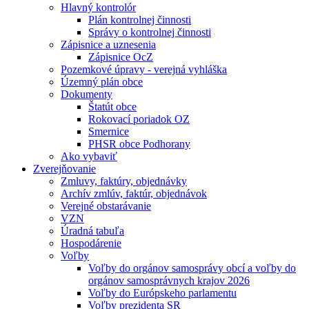
Hlavný kontrolór
Plán kontrolnej činnosti
Správy o kontrolnej činnosti
Zápisnice a uznesenia
Zápisnice OcZ
Pozemkové úpravy - verejná vyhláška
Územný plán obce
Dokumenty
Štatút obce
Rokovací poriadok OZ
Smernice
PHSR obce Podhorany
Ako vybaviť
Zverejňovanie
Zmluvy, faktúry, objednávky
Archív zmlúv, faktúr, objednávok
Verejné obstarávanie
VZN
Úradná tabuľa
Hospodárenie
Voľby
Voľby do orgánov samosprávy obcí a voľby do
orgánov samosprávnych krajov 2026
Voľby do Európskeho parlamentu
Voľby prezidenta SR