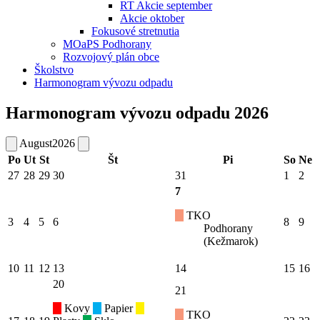
RT Akcie september
Akcie oktober
Fokusové stretnutia
MOaPS Podhorany
Rozvojový plán obce
Školstvo
Harmonogram vývozu odpadu
Harmonogram vývozu odpadu 2026
August
2026
Po
Ut
St
Št
Pi
So
Ne
27
28
29
30
31
1
2
7
TKO
3
4
5
6
8
9
Podhorany
(Kežmarok)
10
11
12
13
14
15
16
20
21
Kovy
Papier
TKO