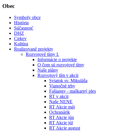
Obec
Symboly obce
História
Súčasnosť
DHZ
Cirkev
Kultúra
Realizované projekty
Rozvojové tímy I.
Informácie o projekte
O čom sú rozvojové tímy
Naše plány
Rozvojový tím v akcii
Sviatok sv. Mikuláša
Vianočné trhy
Fašiangy - maškarný ples
RT v akcii
Naše NENE
RT Akcie máj
Ochranárik
RT Akcie jún
RT Akcie júl
RT Akcie august