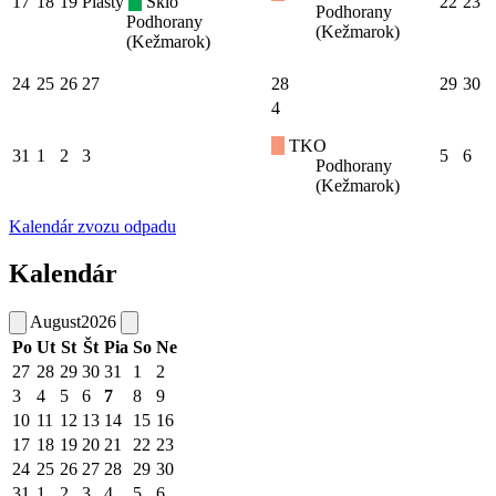
17
18
19
Plasty
Sklo
22
23
Podhorany
Podhorany
(Kežmarok)
(Kežmarok)
24
25
26
27
28
29
30
4
TKO
31
1
2
3
5
6
Podhorany
(Kežmarok)
Kalendár zvozu odpadu
Kalendár
August
2026
Po
Ut
St
Št
Pia
So
Ne
27
28
29
30
31
1
2
3
4
5
6
7
8
9
10
11
12
13
14
15
16
17
18
19
20
21
22
23
24
25
26
27
28
29
30
31
1
2
3
4
5
6