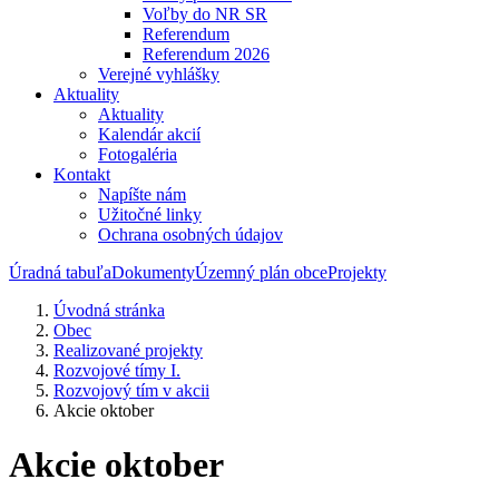
Voľby do NR SR
Referendum
Referendum 2026
Verejné vyhlášky
Aktuality
Aktuality
Kalendár akcií
Fotogaléria
Kontakt
Napíšte nám
Užitočné linky
Ochrana osobných údajov
Úradná tabuľa
Dokumenty
Územný plán obce
Projekty
Úvodná stránka
Obec
Realizované projekty
Rozvojové tímy I.
Rozvojový tím v akcii
Akcie oktober
Akcie oktober