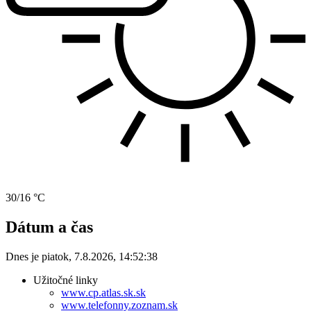
30/16 °C
Dátum a čas
Dnes je
piatok
,
7.8.2026
,
14:52:38
Užitočné linky
www.cp.atlas.sk.sk
www.telefonny.zoznam.sk