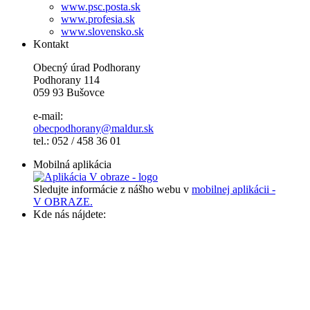
www.psc.posta.sk
www.profesia.sk
www.slovensko.sk
Kontakt
Obecný úrad Podhorany
Podhorany 114
059 93 Bušovce
e-mail:
obecpodhorany@maldur.sk
tel.: 052 / 458 36 01
Mobilná aplikácia
Sledujte informácie z nášho webu v
mobilnej aplikácii -
V OBRAZE.
Kde nás nájdete: