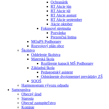
Ochranárik
RT Akcie jún
RT Akcie júl
RT Akcie august
RT Akcie september
Akcie oktober
Fokusové stretnutia
Pozvánka
Prezenčná listina
MOaPS Podhorany
Rozvojový plán obce
Školstvo
Oddelenie školstva
Materská škola
Rozšírenie kapacít MŠ Podhorany
Základná škola
Pedagogiský asistent
Odstránenie dvojzmennej prevádzky ZŠ
SOOŠ
Harmonogram vývozu odpadu
Samospráva
Obecný úrad
Starosta
Obecné zastupiteľstvo
Komisie