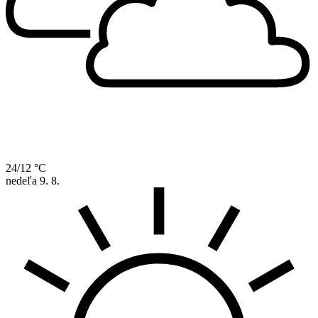
24/12 °C
nedeľa
9. 8.