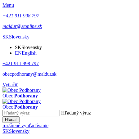
Menu
+421 911 998 797
maldur@stonline.sk
SK
Slovensky
SK
Slovensky
EN
English
+421 911 998 797
obecpodhorany@maldur.sk
Vytlačiť
Obec
Podhorany
Obec
Podhorany
Hľadaný výraz
Hľadať
rozšírené vyhľadávanie
SK
Slovensky