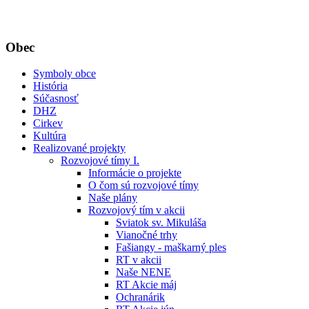
Obec
Symboly obce
História
Súčasnosť
DHZ
Cirkev
Kultúra
Realizované projekty
Rozvojové tímy I.
Informácie o projekte
O čom sú rozvojové tímy
Naše plány
Rozvojový tím v akcii
Sviatok sv. Mikuláša
Vianočné trhy
Fašiangy - maškarný ples
RT v akcii
Naše NENE
RT Akcie máj
Ochranárik