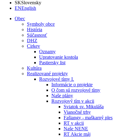
SK
Slovensky
EN
English
Obec
Symboly obce
História
Súčasnosť
DHZ
Cirkev
Oznamy
Upratovanie kostola
Pastiersky list
Kultúra
Realizované projekty
Rozvojové tímy I.
Informácie o projekte
O čom sú rozvojové tímy
Naše plány
Rozvojový tím v akcii
Sviatok sv. Mikuláša
Vianočné trhy
Fašiangy - maškarný ples
RT v akcii
Naše NENE
RT Akcie máj