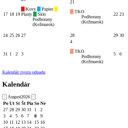
21
Kovy
Papier
TKO
17
18
19
Plasty
Sklo
22
23
Podhorany
Podhorany
(Kežmarok)
(Kežmarok)
24
25
26
27
28
29
30
4
TKO
31
1
2
3
5
6
Podhorany
(Kežmarok)
Kalendár zvozu odpadu
Kalendár
August
2026
Po
Ut
St
Št
Pia
So
Ne
27
28
29
30
31
1
2
3
4
5
6
7
8
9
10
11
12
13
14
15
16