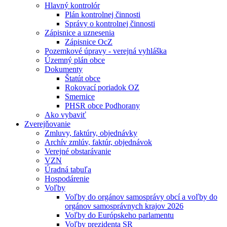
Hlavný kontrolór
Plán kontrolnej činnosti
Správy o kontrolnej činnosti
Zápisnice a uznesenia
Zápisnice OcZ
Pozemkové úpravy - verejná vyhláška
Územný plán obce
Dokumenty
Štatút obce
Rokovací poriadok OZ
Smernice
PHSR obce Podhorany
Ako vybaviť
Zverejňovanie
Zmluvy, faktúry, objednávky
Archív zmlúv, faktúr, objednávok
Verejné obstarávanie
VZN
Úradná tabuľa
Hospodárenie
Voľby
Voľby do orgánov samosprávy obcí a voľby do
orgánov samosprávnych krajov 2026
Voľby do Európskeho parlamentu
Voľby prezidenta SR