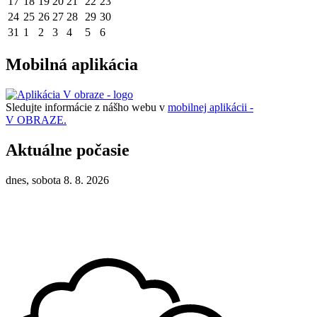
17
18
19
20
21
22
23
24
25
26
27
28
29
30
31
1
2
3
4
5
6
Mobilná aplikácia
Sledujte informácie z nášho webu v
mobilnej aplikácii -
V OBRAZE.
Aktuálne počasie
dnes, sobota 8. 8. 2026