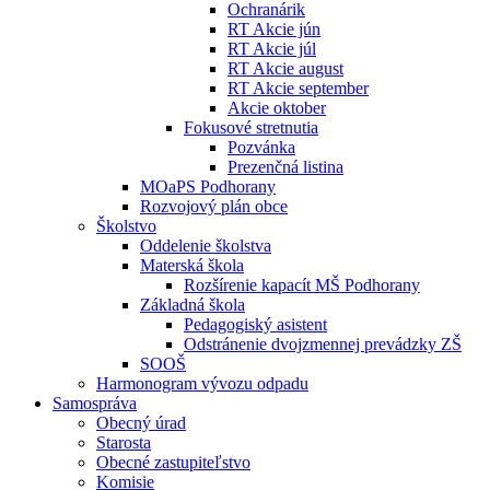
Ochranárik
RT Akcie jún
RT Akcie júl
RT Akcie august
RT Akcie september
Akcie oktober
Fokusové stretnutia
Pozvánka
Prezenčná listina
MOaPS Podhorany
Rozvojový plán obce
Školstvo
Oddelenie školstva
Materská škola
Rozšírenie kapacít MŠ Podhorany
Základná škola
Pedagogiský asistent
Odstránenie dvojzmennej prevádzky ZŠ
SOOŠ
Harmonogram vývozu odpadu
Samospráva
Obecný úrad
Starosta
Obecné zastupiteľstvo
Komisie