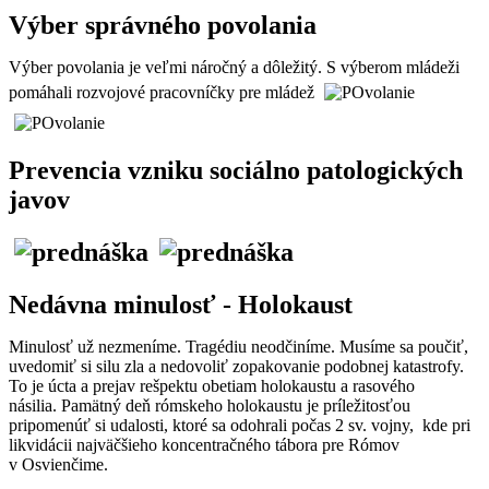
Výber správného povolania
Výber povolania je veľmi náročný a dôležitý. S výberom mládeži
pomáhali rozvojové pracovníčky pre mládež
Prevencia vzniku sociálno patologických
javov
Nedávna minulosť - Holokaust
Minulosť už nezmeníme. Tragédiu neodčiníme. Musíme sa poučiť,
uvedomiť si silu zla a nedovoliť zopakovanie podobnej katastrofy.
To je úcta a prejav rešpektu obetiam holokaustu a rasového
násilia. Pamätný deň rómskeho holokaustu je príležitosťou
pripomenúť si udalosti, ktoré sa odohrali počas 2 sv. vojny, kde pri
likvidácii najväčšieho koncentračného tábora pre Rómov
v Osvienčime.