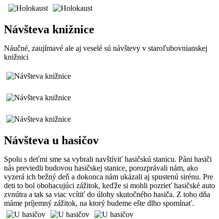
Návšteva knižnice
Náučné, zaujímavé ale aj veselé sú návštevy v staroľubovnianskej
knižnici
Návšteva u hasičov
Spolu s deťmi sme sa vybrali navštíviť hasičskú stanicu. Páni hasiči
nás previedli budovou hasičskej stanice, porozprávali nám, ako
vyzerá ich bežný deň a dokonca nám ukázali aj spustenú sirénu. Pre
deti to bol obohacujúci zážitok, keďže si mohli pozrieť hasičské auto
zvnútra a tak sa viac vcítiť do úlohy skutočného hasiča. Z toho dňa
máme príjemný zážitok, na ktorý budeme ešte dlho spomínať.