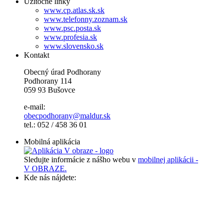
Užitočné linky
www.cp.atlas.sk.sk
www.telefonny.zoznam.sk
www.psc.posta.sk
www.profesia.sk
www.slovensko.sk
Kontakt
Obecný úrad Podhorany
Podhorany 114
059 93 Bušovce
e-mail:
obecpodhorany@maldur.sk
tel.: 052 / 458 36 01
Mobilná aplikácia
Sledujte informácie z nášho webu v
mobilnej aplikácii -
V OBRAZE.
Kde nás nájdete: