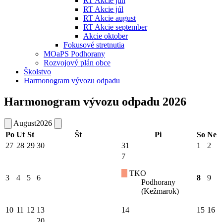
RT Akcie jún
RT Akcie júl
RT Akcie august
RT Akcie september
Akcie oktober
Fokusové stretnutia
MOaPS Podhorany
Rozvojový plán obce
Školstvo
Harmonogram vývozu odpadu
Harmonogram vývozu odpadu 2026
August
2026
Po
Ut
St
Št
Pi
So
Ne
27
28
29
30
31
1
2
7
TKO
3
4
5
6
8
9
Podhorany
(Kežmarok)
10
11
12
13
14
15
16
20