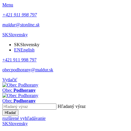
Menu
+421 911 998 797
maldur@stonline.sk
SK
Slovensky
SK
Slovensky
EN
English
+421 911 998 797
obecpodhorany@maldur.sk
Vytlačiť
Obec
Podhorany
Obec
Podhorany
Hľadaný výraz
Hľadať
rozšírené vyhľadávanie
SK
Slovensky