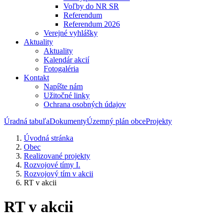
Voľby do NR SR
Referendum
Referendum 2026
Verejné vyhlášky
Aktuality
Aktuality
Kalendár akcií
Fotogaléria
Kontakt
Napíšte nám
Užitočné linky
Ochrana osobných údajov
Úradná tabuľa
Dokumenty
Územný plán obce
Projekty
Úvodná stránka
Obec
Realizované projekty
Rozvojové tímy I.
Rozvojový tím v akcii
RT v akcii
RT v akcii