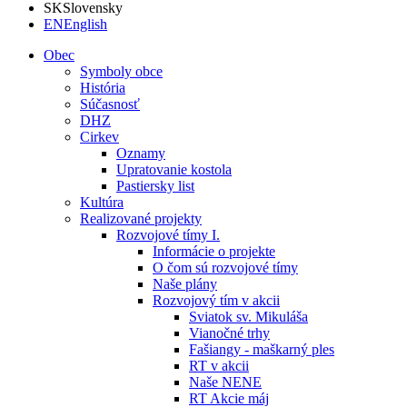
SK
Slovensky
EN
English
Obec
Symboly obce
História
Súčasnosť
DHZ
Cirkev
Oznamy
Upratovanie kostola
Pastiersky list
Kultúra
Realizované projekty
Rozvojové tímy I.
Informácie o projekte
O čom sú rozvojové tímy
Naše plány
Rozvojový tím v akcii
Sviatok sv. Mikuláša
Vianočné trhy
Fašiangy - maškarný ples
RT v akcii
Naše NENE
RT Akcie máj