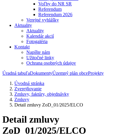
Voľby do NR SR
Referendum
Referendum 2026
Verejné vyhlášky
Aktuality
Aktuality
Kalendár akcií
Fotogaléria
Kontakt
Napíšte nám
Užitočné linky
Ochrana osobných údajov
Úradná tabuľa
Dokumenty
Územný plán obce
Projekty
Úvodná stránka
Zverejňovanie
Zmluvy, faktúry, objednávky
Zmluvy
Detail zmluvy ZoD_01/2025/ELCO
Detail zmluvy
ZoD_01/2025/ELCO