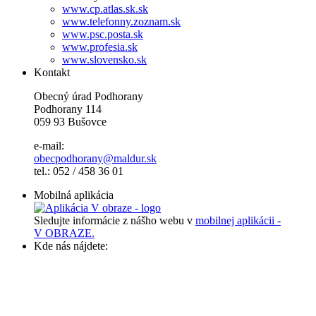
www.cp.atlas.sk.sk
www.telefonny.zoznam.sk
www.psc.posta.sk
www.profesia.sk
www.slovensko.sk
Kontakt
Obecný úrad Podhorany
Podhorany 114
059 93 Bušovce
e-mail:
obecpodhorany@maldur.sk
tel.: 052 / 458 36 01
Mobilná aplikácia
Sledujte informácie z nášho webu v
mobilnej aplikácii -
V OBRAZE.
Kde nás nájdete: