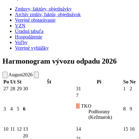
Zmluvy, faktúry, objednávky
Archív zmlúv, faktúr, objednávok
Verejné obstarávanie
VZN
Úradná tabuľa
Hospodárenie
Voľby
Verejné vyhlášky
Harmonogram vývozu odpadu 2026
August
2026
Po
Ut
St
Št
Pi
So
Ne
27
28
29
30
31
1
2
7
TKO
3
4
5
6
8
9
Podhorany
(Kežmarok)
10
11
12
13
14
15
16
20
21