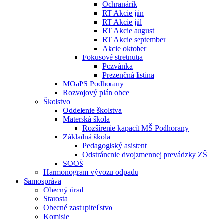
Ochranárik
RT Akcie jún
RT Akcie júl
RT Akcie august
RT Akcie september
Akcie oktober
Fokusové stretnutia
Pozvánka
Prezenčná listina
MOaPS Podhorany
Rozvojový plán obce
Školstvo
Oddelenie školstva
Materská škola
Rozšírenie kapacít MŠ Podhorany
Základná škola
Pedagogiský asistent
Odstránenie dvojzmennej prevádzky ZŠ
SOOŠ
Harmonogram vývozu odpadu
Samospráva
Obecný úrad
Starosta
Obecné zastupiteľstvo
Komisie