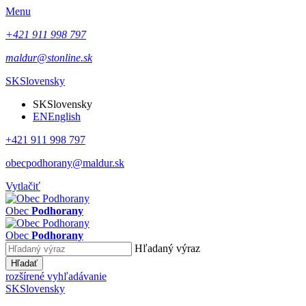
Menu
+421 911 998 797
maldur@stonline.sk
SK
Slovensky
SK
Slovensky
EN
English
+421 911 998 797
obecpodhorany@maldur.sk
Vytlačiť
Obec
Podhorany
Obec
Podhorany
Hľadaný výraz
Hľadať
rozšírené vyhľadávanie
SK
Slovensky