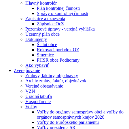
Hlavný kontrolór
Plán kontrolnej činnosti
Správy o kontrolnej činnosti
Zápisnice a uznesenia
Zápisnice OcZ
Pozemkové úpravy - verejná vyhláška
Územný plán obce
Dokumenty
Štatút obce
Rokovací poriadok OZ
Smernice
PHSR obce Podhorany
Ako vybaviť
Zverejňovanie
Zmluvy, faktúry, objednávky
Archív zmlúv, faktúr, objednávok
Verejné obstarávanie
VZN
Úradná tabuľa
Hospodárenie
Voľby
Voľby do orgánov samosprávy obcí a voľby do
orgánov samosprávnych krajov 2026
Voľby do Európskeho parlamentu
Voľby prezidenta SR