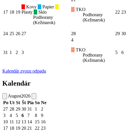
Kovy
Papier
TKO
17
18
19
Plasty
Sklo
22
23
Podhorany
Podhorany
(Kežmarok)
(Kežmarok)
24
25
26
27
28
29
30
4
TKO
31
1
2
3
5
6
Podhorany
(Kežmarok)
Kalendár zvozu odpadu
Kalendár
August
2026
Po
Ut
St
Št
Pia
So
Ne
27
28
29
30
31
1
2
3
4
5
6
7
8
9
10
11
12
13
14
15
16
17
18
19
20
21
22
23