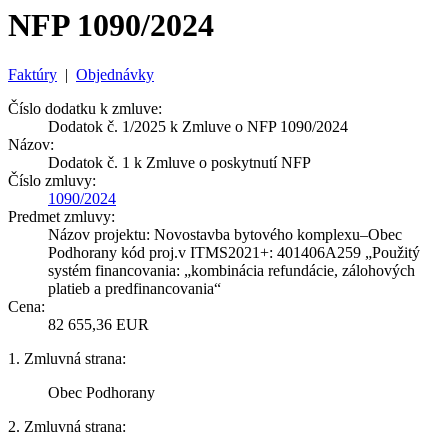
NFP 1090/2024
Faktúry
|
Objednávky
Číslo dodatku k zmluve:
Dodatok č. 1/2025 k Zmluve o NFP 1090/2024
Názov:
Dodatok č. 1 k Zmluve o poskytnutí NFP
Číslo zmluvy:
1090/2024
Predmet zmluvy:
Názov projektu: Novostavba bytového komplexu–Obec
Podhorany kód proj.v ITMS2021+: 401406A259 „Použitý
systém financovania: „kombinácia refundácie, zálohových
platieb a predfinancovania“
Cena:
82 655,36 EUR
1. Zmluvná strana:
Obec Podhorany
2. Zmluvná strana: