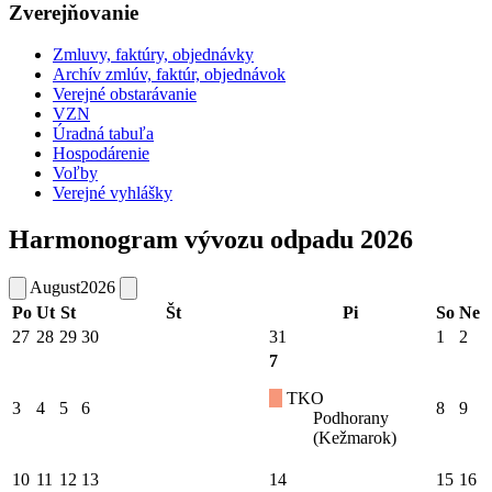
Zverejňovanie
Zmluvy, faktúry, objednávky
Archív zmlúv, faktúr, objednávok
Verejné obstarávanie
VZN
Úradná tabuľa
Hospodárenie
Voľby
Verejné vyhlášky
Harmonogram vývozu odpadu 2026
August
2026
Po
Ut
St
Št
Pi
So
Ne
27
28
29
30
31
1
2
7
TKO
3
4
5
6
8
9
Podhorany
(Kežmarok)
10
11
12
13
14
15
16