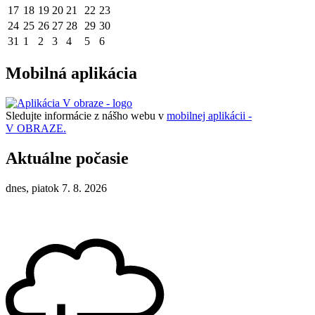
17
18
19
20
21
22
23
24
25
26
27
28
29
30
31
1
2
3
4
5
6
Mobilná aplikácia
Sledujte informácie z nášho webu v
mobilnej aplikácii -
V OBRAZE.
Aktuálne počasie
dnes, piatok 7. 8. 2026