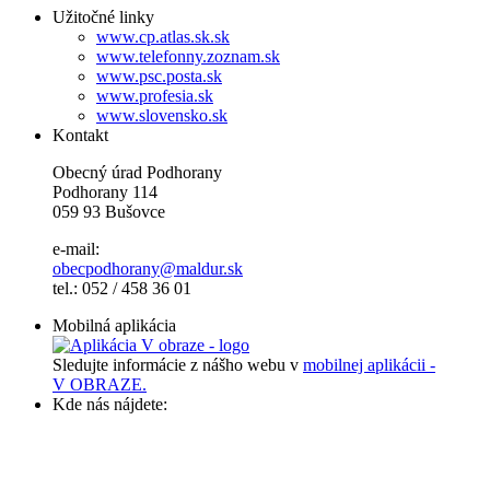
Užitočné linky
www.cp.atlas.sk.sk
www.telefonny.zoznam.sk
www.psc.posta.sk
www.profesia.sk
www.slovensko.sk
Kontakt
Obecný úrad Podhorany
Podhorany 114
059 93 Bušovce
e-mail:
obecpodhorany@maldur.sk
tel.: 052 / 458 36 01
Mobilná aplikácia
Sledujte informácie z nášho webu v
mobilnej aplikácii -
V OBRAZE.
Kde nás nájdete: