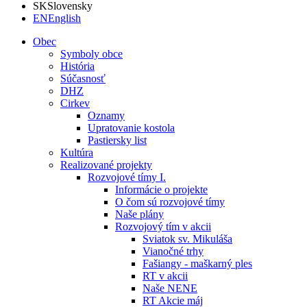
SK
Slovensky
EN
English
Obec
Symboly obce
História
Súčasnosť
DHZ
Cirkev
Oznamy
Upratovanie kostola
Pastiersky list
Kultúra
Realizované projekty
Rozvojové tímy I.
Informácie o projekte
O čom sú rozvojové tímy
Naše plány
Rozvojový tím v akcii
Sviatok sv. Mikuláša
Vianočné trhy
Fašiangy - maškarný ples
RT v akcii
Naše NENE
RT Akcie máj