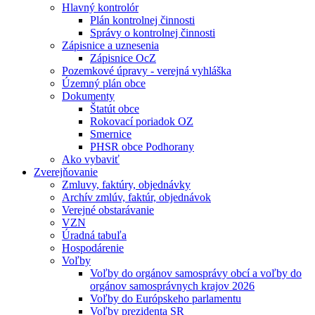
Hlavný kontrolór
Plán kontrolnej činnosti
Správy o kontrolnej činnosti
Zápisnice a uznesenia
Zápisnice OcZ
Pozemkové úpravy - verejná vyhláška
Územný plán obce
Dokumenty
Štatút obce
Rokovací poriadok OZ
Smernice
PHSR obce Podhorany
Ako vybaviť
Zverejňovanie
Zmluvy, faktúry, objednávky
Archív zmlúv, faktúr, objednávok
Verejné obstarávanie
VZN
Úradná tabuľa
Hospodárenie
Voľby
Voľby do orgánov samosprávy obcí a voľby do
orgánov samosprávnych krajov 2026
Voľby do Európskeho parlamentu
Voľby prezidenta SR