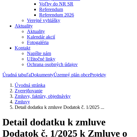
Voľby do NR SR
Referendum
Referendum 2026
Verejné vyhlášky
Aktuality
Aktuality
Kalendár akcií
Fotogaléria
Kontakt
Napíšte nám
Užitočné linky
Ochrana osobných údajov
Úradná tabuľa
Dokumenty
Územný plán obce
Projekty
Úvodná stránka
Zverejňovanie
Zmluvy, faktúry, objednávky
Zmluvy
Detail dodatku k zmluve Dodatok č. 1/2025 ...
Detail dodatku k zmluve
Dodatok č. 1/2025 k Zmluve o