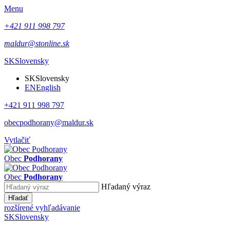
Menu
+421 911 998 797
maldur@stonline.sk
SK
Slovensky
SK
Slovensky
EN
English
+421 911 998 797
obecpodhorany@maldur.sk
Vytlačiť
Obec
Podhorany
Obec
Podhorany
Hľadaný výraz
Hľadať
rozšírené vyhľadávanie
SK
Slovensky