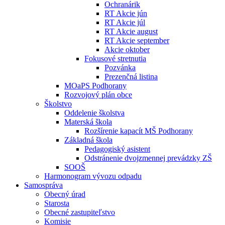
Ochranárik
RT Akcie jún
RT Akcie júl
RT Akcie august
RT Akcie september
Akcie oktober
Fokusové stretnutia
Pozvánka
Prezenčná listina
MOaPS Podhorany
Rozvojový plán obce
Školstvo
Oddelenie školstva
Materská škola
Rozšírenie kapacít MŠ Podhorany
Základná škola
Pedagogiský asistent
Odstránenie dvojzmennej prevádzky ZŠ
SOOŠ
Harmonogram vývozu odpadu
Samospráva
Obecný úrad
Starosta
Obecné zastupiteľstvo
Komisie