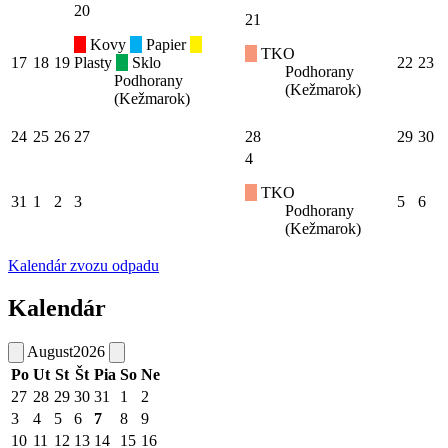
20
21
Kovy
Papier
TKO
17
18
19
Plasty
Sklo
22
23
Podhorany
Podhorany
(Kežmarok)
(Kežmarok)
24
25
26
27
28
29
30
4
TKO
31
1
2
3
5
6
Podhorany
(Kežmarok)
Kalendár zvozu odpadu
Kalendár
August
2026
Po
Ut
St
Št
Pia
So
Ne
27
28
29
30
31
1
2
3
4
5
6
7
8
9
10
11
12
13
14
15
16