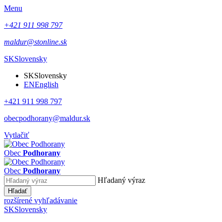
Menu
+421 911 998 797
maldur@stonline.sk
SK
Slovensky
SK
Slovensky
EN
English
+421 911 998 797
obecpodhorany@maldur.sk
Vytlačiť
Obec
Podhorany
Obec
Podhorany
Hľadaný výraz
Hľadať
rozšírené vyhľadávanie
SK
Slovensky