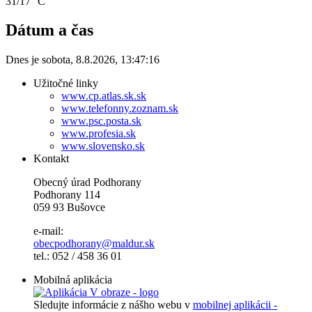
31/17 °C
Dátum a čas
Dnes je
sobota
,
8.8.2026
,
13:47:16
Užitočné linky
www.cp.atlas.sk.sk
www.telefonny.zoznam.sk
www.psc.posta.sk
www.profesia.sk
www.slovensko.sk
Kontakt
Obecný úrad Podhorany
Podhorany 114
059 93 Bušovce
e-mail:
obecpodhorany@maldur.sk
tel.: 052 / 458 36 01
Mobilná aplikácia
Sledujte informácie z nášho webu v
mobilnej aplikácii -