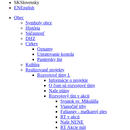
SK
Slovensky
EN
English
Obec
Symboly obce
História
Súčasnosť
DHZ
Cirkev
Oznamy
Upratovanie kostola
Pastiersky list
Kultúra
Realizované projekty
Rozvojové tímy I.
Informácie o projekte
O čom sú rozvojové tímy
Naše plány
Rozvojový tím v akcii
Sviatok sv. Mikuláša
Vianočné trhy
Fašiangy - maškarný ples
RT v akcii
Naše NENE
RT Akcie máj