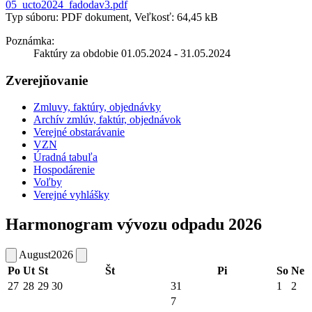
05_ucto2024_fadodav3.pdf
Typ súboru: PDF dokument, Veľkosť: 64,45 kB
Poznámka:
Faktúry za obdobie 01.05.2024 - 31.05.2024
Zverejňovanie
Zmluvy, faktúry, objednávky
Archív zmlúv, faktúr, objednávok
Verejné obstarávanie
VZN
Úradná tabuľa
Hospodárenie
Voľby
Verejné vyhlášky
Harmonogram vývozu odpadu 2026
August
2026
Po
Ut
St
Št
Pi
So
Ne
27
28
29
30
31
1
2
7