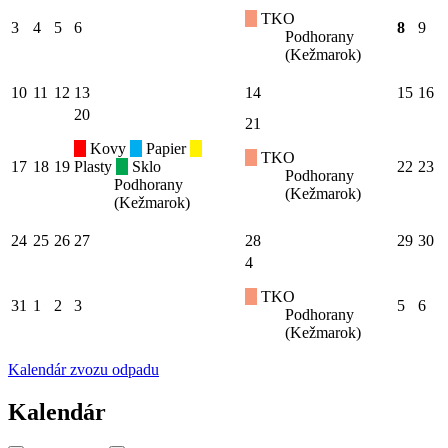
TKO
3
4
5
6
8
9
Podhorany
(Kežmarok)
10
11
12
13
14
15
16
20
21
Kovy
Papier
TKO
17
18
19
Plasty
Sklo
22
23
Podhorany
Podhorany
(Kežmarok)
(Kežmarok)
24
25
26
27
28
29
30
4
TKO
31
1
2
3
5
6
Podhorany
(Kežmarok)
Kalendár zvozu odpadu
Kalendár