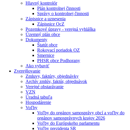
Hlavný kontrolór
Plán kontrolnej činnosti
Správy o kontrolnej činnosti
Zápisnice a uznesenia
Zápisnice OcZ
Pozemkové úpravy - verejná vyhláška
Územný plán obce
Dokumenty
Štatút obce
Rokovací poriadok OZ
Smernice
PHSR obce Podhorany
Ako vybaviť
Zverejňovanie
Zmluvy, faktúry, objednávky
Archív zmlúv, faktúr, objednávok
Verejné obstarávanie
VZN
Úradná tabuľa
Hospodárenie
Voľby
Voľby do orgánov samosprávy obcí a voľby do
orgánov samosprávnych krajov 2026
Voľby do Európskeho parlamentu
Voľby prezidenta SR