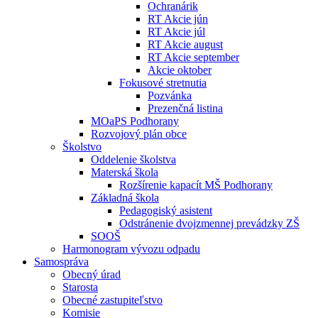
Ochranárik
RT Akcie jún
RT Akcie júl
RT Akcie august
RT Akcie september
Akcie oktober
Fokusové stretnutia
Pozvánka
Prezenčná listina
MOaPS Podhorany
Rozvojový plán obce
Školstvo
Oddelenie školstva
Materská škola
Rozšírenie kapacít MŠ Podhorany
Základná škola
Pedagogiský asistent
Odstránenie dvojzmennej prevádzky ZŠ
SOOŠ
Harmonogram vývozu odpadu
Samospráva
Obecný úrad
Starosta
Obecné zastupiteľstvo
Komisie