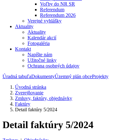
Voľby do NR SR
Referendum
Referendum 2026
Verejné vyhlášky
Aktuality
Aktuality
Kalendár akcií
Fotogaléria
Kontakt
Napíšte nám
Užitočné linky
Ochrana osobných údajov
Úradná tabuľa
Dokumenty
Územný plán obce
Projekty
Úvodná stránka
Zverejňovanie
Zmluvy, faktúry, objednávky
Faktúry
Detail faktúry 5/2024
Detail faktúry 5/2024