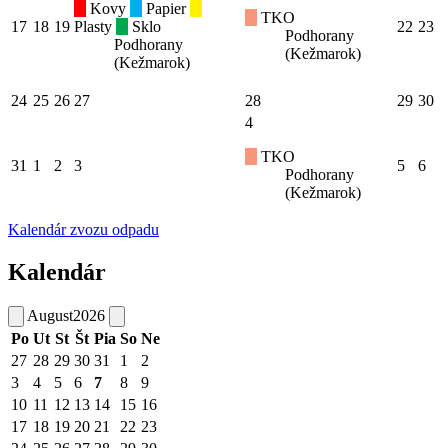
Kovy
Papier
TKO
17
18
19
Plasty
Sklo
22
23
Podhorany
Podhorany
(Kežmarok)
(Kežmarok)
24
25
26
27
28
29
30
4
TKO
31
1
2
3
5
6
Podhorany
(Kežmarok)
Kalendár zvozu odpadu
Kalendár
August
2026
Po
Ut
St
Št
Pia
So
Ne
27
28
29
30
31
1
2
3
4
5
6
7
8
9
10
11
12
13
14
15
16
17
18
19
20
21
22
23