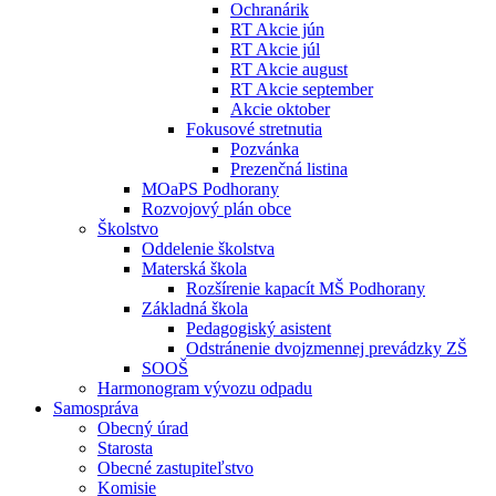
Ochranárik
RT Akcie jún
RT Akcie júl
RT Akcie august
RT Akcie september
Akcie oktober
Fokusové stretnutia
Pozvánka
Prezenčná listina
MOaPS Podhorany
Rozvojový plán obce
Školstvo
Oddelenie školstva
Materská škola
Rozšírenie kapacít MŠ Podhorany
Základná škola
Pedagogiský asistent
Odstránenie dvojzmennej prevádzky ZŠ
SOOŠ
Harmonogram vývozu odpadu
Samospráva
Obecný úrad
Starosta
Obecné zastupiteľstvo
Komisie