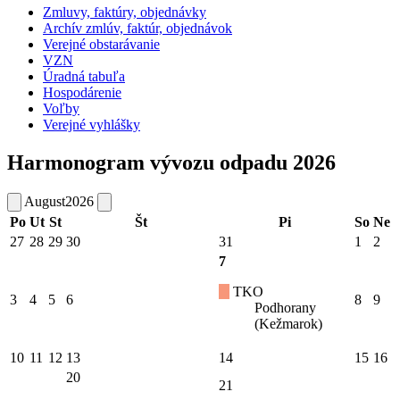
Zmluvy, faktúry, objednávky
Archív zmlúv, faktúr, objednávok
Verejné obstarávanie
VZN
Úradná tabuľa
Hospodárenie
Voľby
Verejné vyhlášky
Harmonogram vývozu odpadu 2026
August
2026
Po
Ut
St
Št
Pi
So
Ne
27
28
29
30
31
1
2
7
TKO
3
4
5
6
8
9
Podhorany
(Kežmarok)
10
11
12
13
14
15
16
20
21