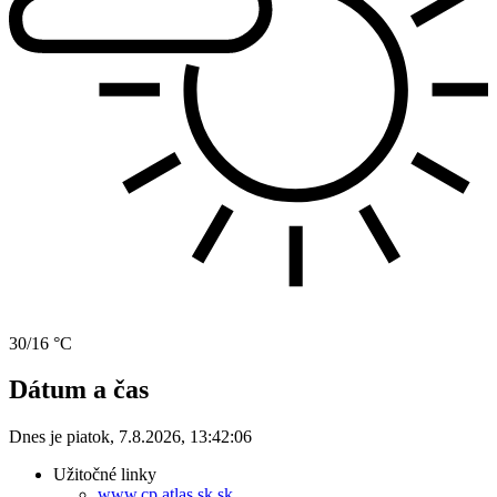
30/16 °C
Dátum a čas
Dnes je
piatok
,
7.8.2026
,
13:42:06
Užitočné linky
www.cp.atlas.sk.sk