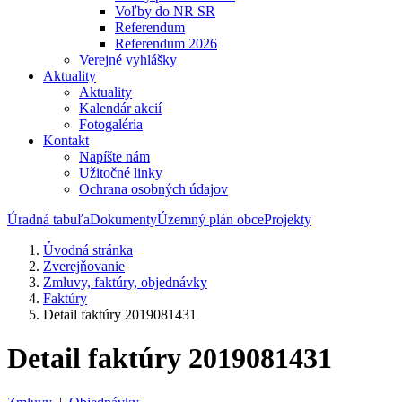
Voľby do NR SR
Referendum
Referendum 2026
Verejné vyhlášky
Aktuality
Aktuality
Kalendár akcií
Fotogaléria
Kontakt
Napíšte nám
Užitočné linky
Ochrana osobných údajov
Úradná tabuľa
Dokumenty
Územný plán obce
Projekty
Úvodná stránka
Zverejňovanie
Zmluvy, faktúry, objednávky
Faktúry
Detail faktúry 2019081431
Detail faktúry 2019081431