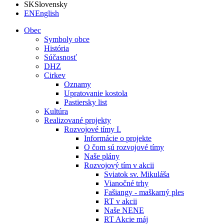
SK
Slovensky
EN
English
Obec
Symboly obce
História
Súčasnosť
DHZ
Cirkev
Oznamy
Upratovanie kostola
Pastiersky list
Kultúra
Realizované projekty
Rozvojové tímy I.
Informácie o projekte
O čom sú rozvojové tímy
Naše plány
Rozvojový tím v akcii
Sviatok sv. Mikuláša
Vianočné trhy
Fašiangy - maškarný ples
RT v akcii
Naše NENE
RT Akcie máj