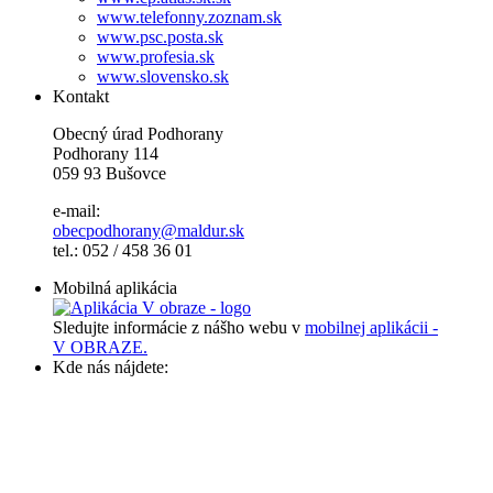
www.telefonny.zoznam.sk
www.psc.posta.sk
www.profesia.sk
www.slovensko.sk
Kontakt
Obecný úrad Podhorany
Podhorany 114
059 93 Bušovce
e-mail:
obecpodhorany@maldur.sk
tel.: 052 / 458 36 01
Mobilná aplikácia
Sledujte informácie z nášho webu v
mobilnej aplikácii -
V OBRAZE.
Kde nás nájdete: