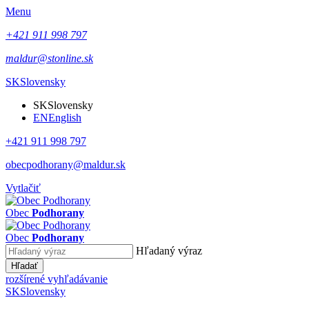
Menu
+421 911 998 797
maldur@stonline.sk
SK
Slovensky
SK
Slovensky
EN
English
+421 911 998 797
obecpodhorany@maldur.sk
Vytlačiť
Obec
Podhorany
Obec
Podhorany
Hľadaný výraz
Hľadať
rozšírené vyhľadávanie
SK
Slovensky