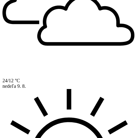
24/12 °C
nedeľa
9. 8.