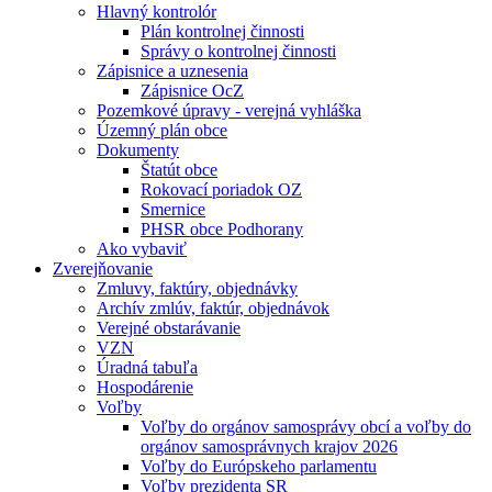
Hlavný kontrolór
Plán kontrolnej činnosti
Správy o kontrolnej činnosti
Zápisnice a uznesenia
Zápisnice OcZ
Pozemkové úpravy - verejná vyhláška
Územný plán obce
Dokumenty
Štatút obce
Rokovací poriadok OZ
Smernice
PHSR obce Podhorany
Ako vybaviť
Zverejňovanie
Zmluvy, faktúry, objednávky
Archív zmlúv, faktúr, objednávok
Verejné obstarávanie
VZN
Úradná tabuľa
Hospodárenie
Voľby
Voľby do orgánov samosprávy obcí a voľby do
orgánov samosprávnych krajov 2026
Voľby do Európskeho parlamentu
Voľby prezidenta SR