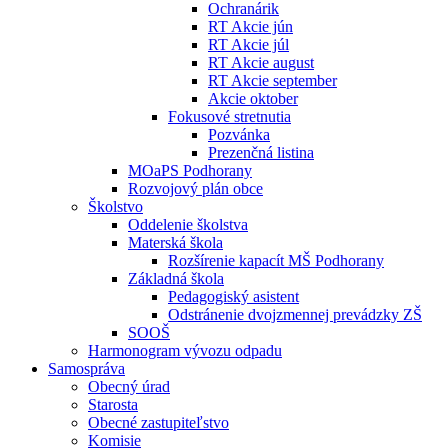
Ochranárik
RT Akcie jún
RT Akcie júl
RT Akcie august
RT Akcie september
Akcie oktober
Fokusové stretnutia
Pozvánka
Prezenčná listina
MOaPS Podhorany
Rozvojový plán obce
Školstvo
Oddelenie školstva
Materská škola
Rozšírenie kapacít MŠ Podhorany
Základná škola
Pedagogiský asistent
Odstránenie dvojzmennej prevádzky ZŠ
SOOŠ
Harmonogram vývozu odpadu
Samospráva
Obecný úrad
Starosta
Obecné zastupiteľstvo
Komisie