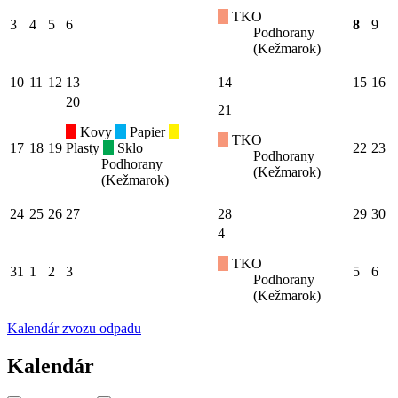
TKO
3
4
5
6
8
9
Podhorany
(Kežmarok)
10
11
12
13
14
15
16
20
21
Kovy
Papier
TKO
17
18
19
Plasty
Sklo
22
23
Podhorany
Podhorany
(Kežmarok)
(Kežmarok)
24
25
26
27
28
29
30
4
TKO
31
1
2
3
5
6
Podhorany
(Kežmarok)
Kalendár zvozu odpadu
Kalendár