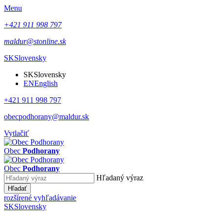
Menu
+421 911 998 797
maldur@stonline.sk
SK
Slovensky
SK
Slovensky
EN
English
+421 911 998 797
obecpodhorany@maldur.sk
Vytlačiť
Obec
Podhorany
Obec
Podhorany
Hľadaný výraz
Hľadať
rozšírené vyhľadávanie
SK
Slovensky