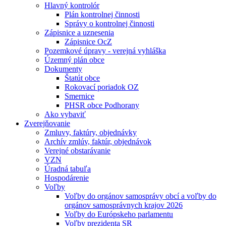
Hlavný kontrolór
Plán kontrolnej činnosti
Správy o kontrolnej činnosti
Zápisnice a uznesenia
Zápisnice OcZ
Pozemkové úpravy - verejná vyhláška
Územný plán obce
Dokumenty
Štatút obce
Rokovací poriadok OZ
Smernice
PHSR obce Podhorany
Ako vybaviť
Zverejňovanie
Zmluvy, faktúry, objednávky
Archív zmlúv, faktúr, objednávok
Verejné obstarávanie
VZN
Úradná tabuľa
Hospodárenie
Voľby
Voľby do orgánov samosprávy obcí a voľby do
orgánov samosprávnych krajov 2026
Voľby do Európskeho parlamentu
Voľby prezidenta SR