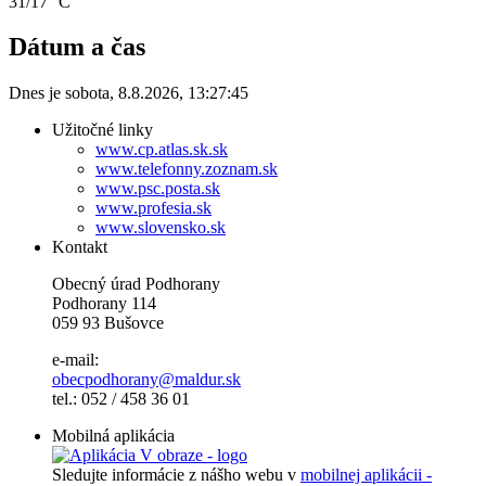
31/17 °C
Dátum a čas
Dnes je
sobota
,
8.8.2026
,
13:27:45
Užitočné linky
www.cp.atlas.sk.sk
www.telefonny.zoznam.sk
www.psc.posta.sk
www.profesia.sk
www.slovensko.sk
Kontakt
Obecný úrad Podhorany
Podhorany 114
059 93 Bušovce
e-mail:
obecpodhorany@maldur.sk
tel.: 052 / 458 36 01
Mobilná aplikácia
Sledujte informácie z nášho webu v
mobilnej aplikácii -