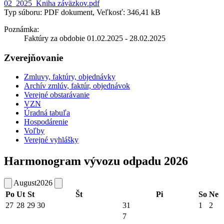
02_2025_Kniha záväzkov.pdf
Typ súboru: PDF dokument, Veľkosť: 346,41 kB
Poznámka:
Faktúry za obdobie 01.02.2025 - 28.02.2025
Zverejňovanie
Zmluvy, faktúry, objednávky
Archív zmlúv, faktúr, objednávok
Verejné obstarávanie
VZN
Úradná tabuľa
Hospodárenie
Voľby
Verejné vyhlášky
Harmonogram vývozu odpadu 2026
August
2026
Po
Ut
St
Št
Pi
So
Ne
27
28
29
30
31
1
2
7