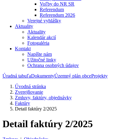
Voľby do NR SR
Referendum
Referendum 2026
Verejné vyhlášky
Aktuality
Aktuality
Kalendár akcií
Fotogaléria
Kontakt
Napíšte nám
Užitočné linky
Ochrana osobných údajov
Úradná tabuľa
Dokumenty
Územný plán obce
Projekty
Úvodná stránka
Zverejňovanie
Zmluvy, faktúry, objednávky
Faktúry
Detail faktúry 2/2025
Detail faktúry 2/2025