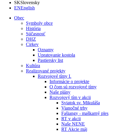
SK
Slovensky
EN
English
Obec
Symboly obce
História
Súčasnosť
DHZ
Cirkev
Oznamy
Upratovanie kostola
Pastiersky list
Kultúra
Realizované projekty
Rozvojové tímy I.
Informácie o projekte
O čom sú rozvojové tímy
Naše plány
Rozvojový tím v akcii
Sviatok sv. Mikuláša
Vianočné trhy
Fašiangy - maškarný ples
RT v akcii
Naše NENE
RT Akcie máj