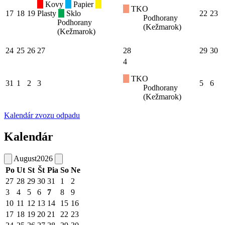
Kovy
Papier
TKO
17
18
19
Plasty
Sklo
22
23
Podhorany
Podhorany
(Kežmarok)
(Kežmarok)
24
25
26
27
28
29
30
4
TKO
31
1
2
3
5
6
Podhorany
(Kežmarok)
Kalendár zvozu odpadu
Kalendár
August
2026
Po
Ut
St
Št
Pia
So
Ne
27
28
29
30
31
1
2
3
4
5
6
7
8
9
10
11
12
13
14
15
16
17
18
19
20
21
22
23