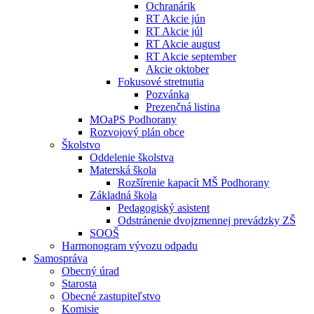
Ochranárik
RT Akcie jún
RT Akcie júl
RT Akcie august
RT Akcie september
Akcie oktober
Fokusové stretnutia
Pozvánka
Prezenčná listina
MOaPS Podhorany
Rozvojový plán obce
Školstvo
Oddelenie školstva
Materská škola
Rozšírenie kapacít MŠ Podhorany
Základná škola
Pedagogiský asistent
Odstránenie dvojzmennej prevádzky ZŠ
SOOŠ
Harmonogram vývozu odpadu
Samospráva
Obecný úrad
Starosta
Obecné zastupiteľstvo
Komisie