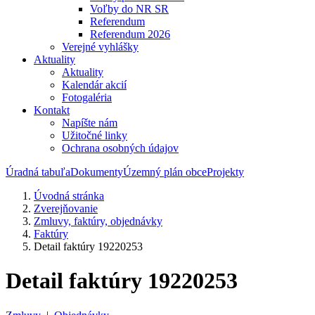
Voľby do NR SR
Referendum
Referendum 2026
Verejné vyhlášky
Aktuality
Aktuality
Kalendár akcií
Fotogaléria
Kontakt
Napíšte nám
Užitočné linky
Ochrana osobných údajov
Úradná tabuľa
Dokumenty
Územný plán obce
Projekty
Úvodná stránka
Zverejňovanie
Zmluvy, faktúry, objednávky
Faktúry
Detail faktúry 19220253
Detail faktúry 19220253