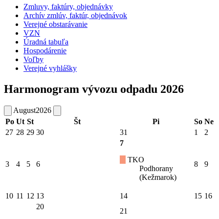
Zmluvy, faktúry, objednávky
Archív zmlúv, faktúr, objednávok
Verejné obstarávanie
VZN
Úradná tabuľa
Hospodárenie
Voľby
Verejné vyhlášky
Harmonogram vývozu odpadu 2026
August
2026
Po
Ut
St
Št
Pi
So
Ne
27
28
29
30
31
1
2
7
TKO
3
4
5
6
8
9
Podhorany
(Kežmarok)
10
11
12
13
14
15
16
20
21