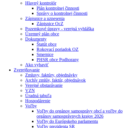
Hlavný kontrolór
Plán kontrolnej činnosti
Správy o kontrolnej činnosti
Zápisnice a uznesenia
Zápisnice OcZ
Pozemkové úpravy - verejná vyhláška
Územný plán obce
Dokumenty
Štatút obce
Rokovací poriadok OZ
Smernice
PHSR obce Podhorany
Ako vybaviť
Zverejňovanie
Zmluvy, faktúry, objednávky
Archív zmlúv, faktúr, objednávok
Verejné obstarávanie
VZN
Úradná tabuľa
Hospodárenie
Voľby
Voľby do orgánov samosprávy obcí a voľby do
orgánov samosprávnych krajov 2026
Voľby do Európskeho parlamentu
Voľby prezidenta SR