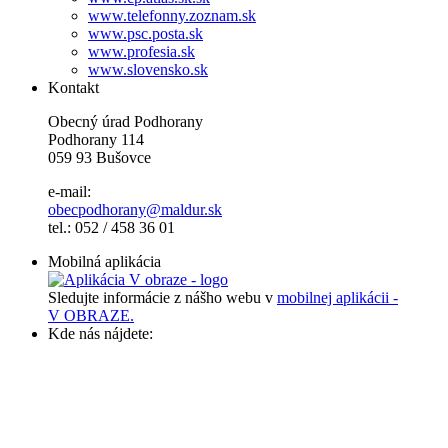
www.telefonny.zoznam.sk
www.psc.posta.sk
www.profesia.sk
www.slovensko.sk
Kontakt
Obecný úrad Podhorany
Podhorany 114
059 93 Bušovce
e-mail:
obecpodhorany@maldur.sk
tel.: 052 / 458 36 01
Mobilná aplikácia
Sledujte informácie z nášho webu v
mobilnej aplikácii -
V OBRAZE.
Kde nás nájdete: