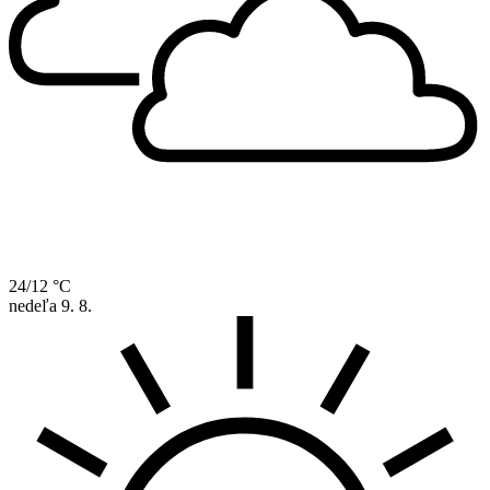
24/12 °C
nedeľa
9. 8.