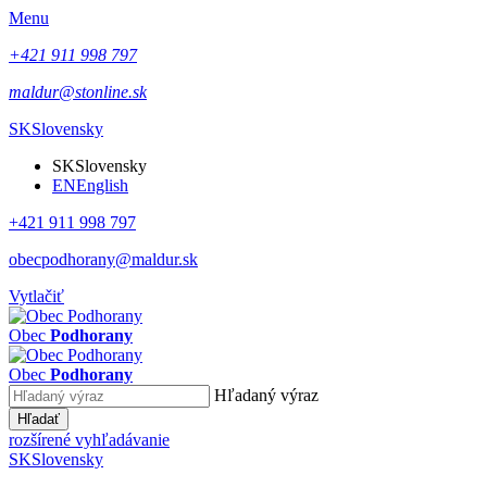
Menu
+421 911 998 797
maldur@stonline.sk
SK
Slovensky
SK
Slovensky
EN
English
+421 911 998 797
obecpodhorany@maldur.sk
Vytlačiť
Obec
Podhorany
Obec
Podhorany
Hľadaný výraz
Hľadať
rozšírené vyhľadávanie
SK
Slovensky