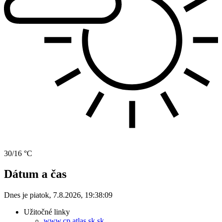
30/16 °C
Dátum a čas
Dnes je
piatok
,
7.8.2026
,
19:38:09
Užitočné linky
www.cp.atlas.sk.sk