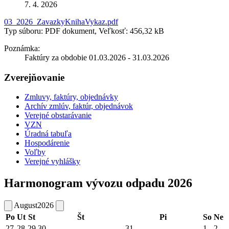
7. 4. 2026
03_2026_ZavazkyKnihaVykaz.pdf
Typ súboru: PDF dokument, Veľkosť: 456,32 kB
Poznámka:
Faktúry za obdobie 01.03.2026 - 31.03.2026
Zverejňovanie
Zmluvy, faktúry, objednávky
Archív zmlúv, faktúr, objednávok
Verejné obstarávanie
VZN
Úradná tabuľa
Hospodárenie
Voľby
Verejné vyhlášky
Harmonogram vývozu odpadu 2026
August
2026
Po
Ut
St
Št
Pi
So
Ne
27
28
29
30
31
1
2