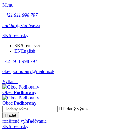
Menu
+421 911 998 797
maldur@stonline.sk
SK
Slovensky
SK
Slovensky
EN
English
+421 911 998 797
obecpodhorany@maldur.sk
Vytlačiť
Obec
Podhorany
Obec
Podhorany
Hľadaný výraz
Hľadať
rozšírené vyhľadávanie
SK
Slovensky