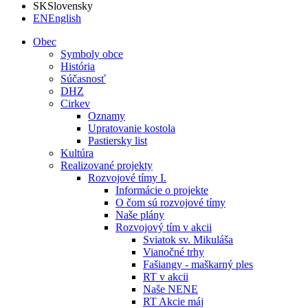
SK
Slovensky
EN
English
Obec
Symboly obce
História
Súčasnosť
DHZ
Cirkev
Oznamy
Upratovanie kostola
Pastiersky list
Kultúra
Realizované projekty
Rozvojové tímy I.
Informácie o projekte
O čom sú rozvojové tímy
Naše plány
Rozvojový tím v akcii
Sviatok sv. Mikuláša
Vianočné trhy
Fašiangy - maškarný ples
RT v akcii
Naše NENE
RT Akcie máj