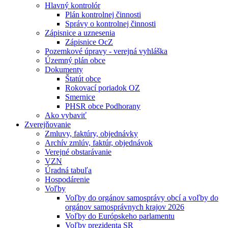
Hlavný kontrolór
Plán kontrolnej činnosti
Správy o kontrolnej činnosti
Zápisnice a uznesenia
Zápisnice OcZ
Pozemkové úpravy - verejná vyhláška
Územný plán obce
Dokumenty
Štatút obce
Rokovací poriadok OZ
Smernice
PHSR obce Podhorany
Ako vybaviť
Zverejňovanie
Zmluvy, faktúry, objednávky
Archív zmlúv, faktúr, objednávok
Verejné obstarávanie
VZN
Úradná tabuľa
Hospodárenie
Voľby
Voľby do orgánov samosprávy obcí a voľby do
orgánov samosprávnych krajov 2026
Voľby do Európskeho parlamentu
Voľby prezidenta SR