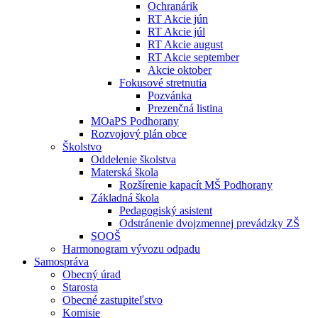
Ochranárik
RT Akcie jún
RT Akcie júl
RT Akcie august
RT Akcie september
Akcie oktober
Fokusové stretnutia
Pozvánka
Prezenčná listina
MOaPS Podhorany
Rozvojový plán obce
Školstvo
Oddelenie školstva
Materská škola
Rozšírenie kapacít MŠ Podhorany
Základná škola
Pedagogiský asistent
Odstránenie dvojzmennej prevádzky ZŠ
SOOŠ
Harmonogram vývozu odpadu
Samospráva
Obecný úrad
Starosta
Obecné zastupiteľstvo
Komisie