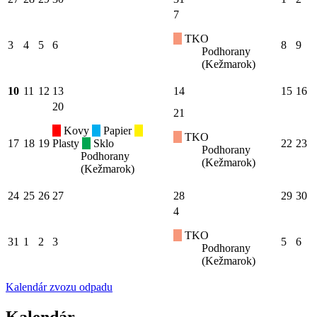
7
TKO
3
4
5
6
8
9
Podhorany
(Kežmarok)
10
11
12
13
14
15
16
20
21
Kovy
Papier
TKO
17
18
19
Plasty
Sklo
22
23
Podhorany
Podhorany
(Kežmarok)
(Kežmarok)
24
25
26
27
28
29
30
4
TKO
31
1
2
3
5
6
Podhorany
(Kežmarok)
Kalendár zvozu odpadu