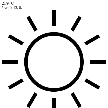
21/9 °C
štvrtok
13. 8.