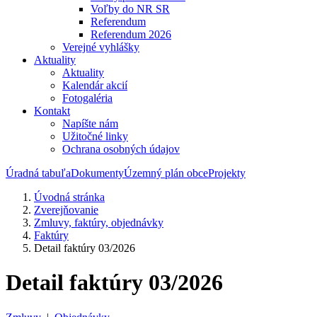
Voľby do NR SR
Referendum
Referendum 2026
Verejné vyhlášky
Aktuality
Aktuality
Kalendár akcií
Fotogaléria
Kontakt
Napíšte nám
Užitočné linky
Ochrana osobných údajov
Úradná tabuľa
Dokumenty
Územný plán obce
Projekty
Úvodná stránka
Zverejňovanie
Zmluvy, faktúry, objednávky
Faktúry
Detail faktúry 03/2026
Detail faktúry 03/2026