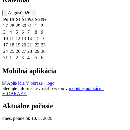
Kalendár
August
2026
Po
Ut
St
Št
Pia
So
Ne
27
28
29
30
31
1
2
3
4
5
6
7
8
9
10
11
12
13
14
15
16
17
18
19
20
21
22
23
24
25
26
27
28
29
30
31
1
2
3
4
5
6
Mobilná aplikácia
Sledujte informácie z nášho webu v
mobilnej aplikácii -
V OBRAZE.
Aktuálne počasie
dnes, pondelok 10. 8. 2026