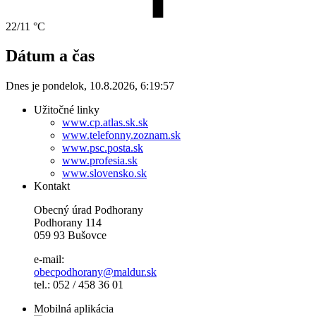
22/11 °C
Dátum a čas
Dnes je
pondelok
,
10.8.2026
,
6:19:57
Užitočné linky
www.cp.atlas.sk.sk
www.telefonny.zoznam.sk
www.psc.posta.sk
www.profesia.sk
www.slovensko.sk
Kontakt
Obecný úrad Podhorany
Podhorany 114
059 93 Bušovce
e-mail:
obecpodhorany@maldur.sk
tel.: 052 / 458 36 01
Mobilná aplikácia